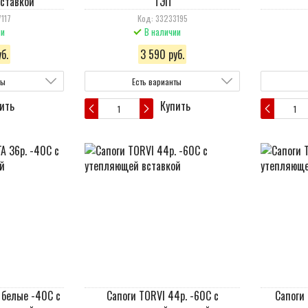
ставкой
ТЭП
117
Код: 33233195
ии
В наличии
б.
3 590 руб.
ты
Есть варианты
ить
Купить
 белые -40С с
Сапоги TORVI 44р. -60С с
Сапоги 