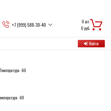
0
шт.
+7 (999) 588-30-40
0
руб.
Войти
емпература -60