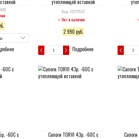
ставкой
утепляющей вставкой
уте
0498
Код: 33221533
чии
Нет в наличии
б.
2 990 руб.
ты
робнее
Подробнее
5р. -60С с
Сапоги TORVI 43р. -60С с
Сапоги 