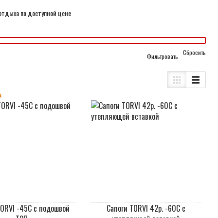
отдыха по доступной цене
Cбросить
TORVI -45С с подошвой
Сапоги TORVI 42р. -60С с