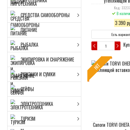
ПИРОТЕХНИКА
утепляющей в
Код: 33237
В налич
СРЕДСТВА САМООБОРОНЫ
3 390 ру
ПИТАНИЕ
Есть вариан
РЫБАЛКА
Куп
ЭКИПИРОВКА И СНАРЯЖЕНИЕ
HIT
РЮКЗАКИ И СУМКИ
СЕЙФЫ
ЭЛЕКТРОТЕХНИКА
ТУРИЗМ
Сапоги TORVI ОНЕГА