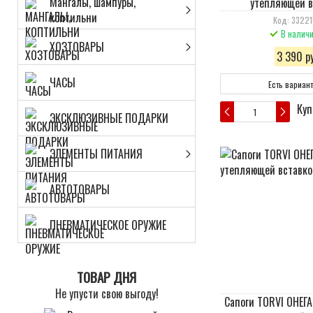
Мангалы, шампуры,
утепляющей в
коптильни
Код: 3322
В налич
ХОЗТОВАРЫ
3 390 ру
ЧАСЫ
Есть вариан
Куп
ЭКСКЛЮЗИВНЫЕ ПОДАРКИ
ЭЛЕМЕНТЫ ПИТАНИЯ
АВТОТОВАРЫ
ПНЕВМАТИЧЕСКОЕ ОРУЖИЕ
ТОВАР ДНЯ
Не упусти свою выгоду!
Сапоги TORVI ОНЕГА