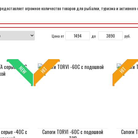
едоставляет огромное количество товаров для рыбалки, туризма и активного 
Цена от
до
руб.
NEW
HIT
HIT
 серые -40С с
Сапоги TORVI -60С с подошвой
Сапоги 