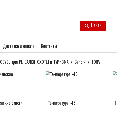
Найти
Доставка и оплата
Контакты
ОБУВЬ для РЫБАЛКИ, ОХОТЫ и ТУРИЗМА
/
Сапоги
/
TORVI
енские сапоги
Температура -45
Т