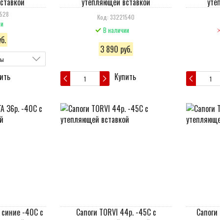
ставкой
утепляющей вставкой
уте
1528
Код: 33221540
ии
В наличии
б.
3 890 руб.
ты
ить
Купить
 синие -40С с
Сапоги TORVI 44р. -45С с
Сапоги 