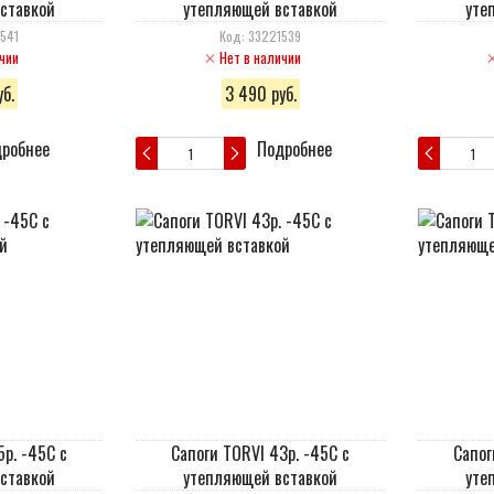
ставкой
утепляющей вставкой
уте
541
Код: 33221539
чии
Нет в наличии
б.
3 490 руб.
робнее
Подробнее
5р. -45С с
Сапоги TORVI 43р. -45С с
Сапог
ставкой
утепляющей вставкой
уте