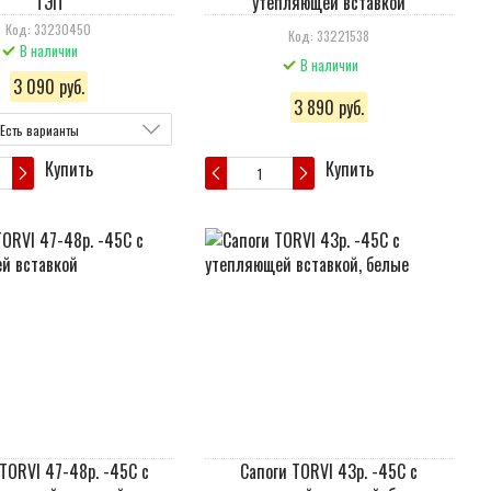
ТЭП
утепляющей вставкой
Код: 33230450
Код: 33221538
В наличии
В наличии
3 090 руб.
3 890 руб.
Есть варианты
Купить
Купить
TORVI 47-48р. -45С с
Сапоги TORVI 43р. -45С с