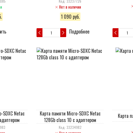
0085
Код: 33237726
ии
Нет в наличии
.
1 090 руб.
ить
Подробнее
o-SDXC Netac
Карта памяти Micro-SDXC Netac
Карта п
 адаптером
128Gb class 10 с адаптером
4983
Код: 33234982