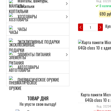
Мангалы, шампуры,
Код: 3322
коптильни
В налич
690 руб
ХОЗТОВАРЫ
Куп
ЧАСЫ
ЭКСКЛЮЗИВНЫЕ ПОДАРКИ
ЭЛЕМЕНТЫ ПИТАНИЯ
АВТОТОВАРЫ
ПНЕВМАТИЧЕСКОЕ ОРУЖИЕ
Карта памяти Micr
ТОВАР ДНЯ
64Gb class 10 с
Не упусти свою выгоду!
Код: 3323