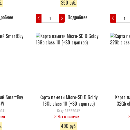
.
390 руб.
робнее
Подробнее
ий SmartBuy
Карта памяти Micro-SD DiGoldy
Карта п
-W
16Gb class 10 (+SD адаптер)
32Gb c
2041
Код: 33222032
чии
Нет в наличии
.
490 руб.