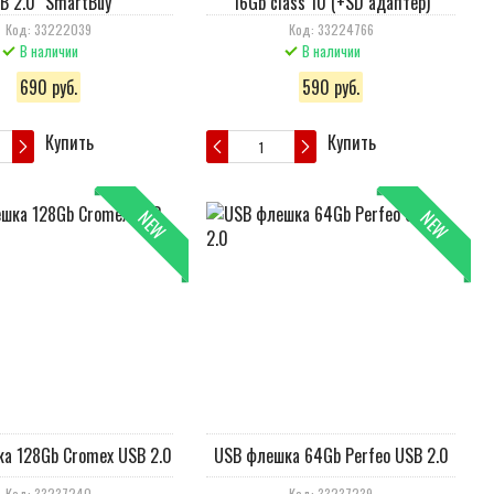
B 2.0 "SmartBuy"
16Gb class 10 (+SD адаптер)
Код: 33222039
Код: 33224766
В наличии
В наличии
690 руб.
590 руб.
Купить
Купить
NEW
NEW
а 128Gb Cromex USB 2.0
USB флешка 64Gb Perfeo USB 2.0
Код: 33237240
Код: 33237239