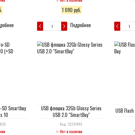
чии
Нет в наличии
.
1 090 руб.
робнее
Подробнее
o-SD Smartbuy
USB флешка 32Gb Glossy Series
USB Flash
s 10
USB 2.0 "SmartBuy"
2826
Код: 33231493
чии
Нет в наличии