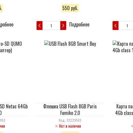
.
550 руб.
робнее
Подробнее
-SD Netac 64Gb
Флешка USB Flash 8GB Paris
Карта па
0
Fumiko 2.0
4Gb clas
9953
Код: 33229563
чии
Нет в наличии