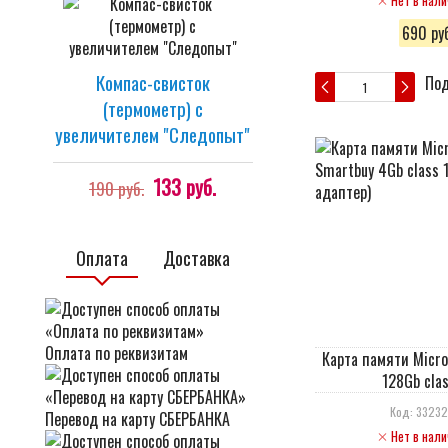
Нет в нали
690 руб
Компас-свисток
Под
(термометр) с
увеличителем "Cледопыт"
133 руб.
190 руб.
Оплата
Доставка
Оплата по реквизитам
Карта памяти Micr
128Gb clas
Код: 3323
Перевод на карту СБЕРБАНКА
Нет в нали