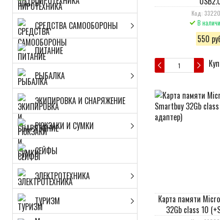
ПИРОТЕХНИКА
USB2.
Код: 3322
В налич
СРЕДСТВА САМООБОРОНЫ
550 руб
ПИТАНИЕ
Куп
РЫБАЛКА
ЭКИПИРОВКА И СНАРЯЖЕНИЕ
РЮКЗАКИ И СУМКИ
СЕЙФЫ
ЭЛЕКТРОТЕХНИКА
Карта памяти Micr
ТУРИЗМ
32Gb class 10 (+