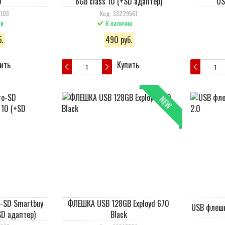
0
8Gb class 10 (+SD адаптер)
US
0103
Код: 33229561
ии
В наличии
.
490 руб.
ить
Купить
NEW
o-SD Smartbuy
ФЛЕШКА USB 128GB Exployd 670
USB флешк
SD адаптер)
Black