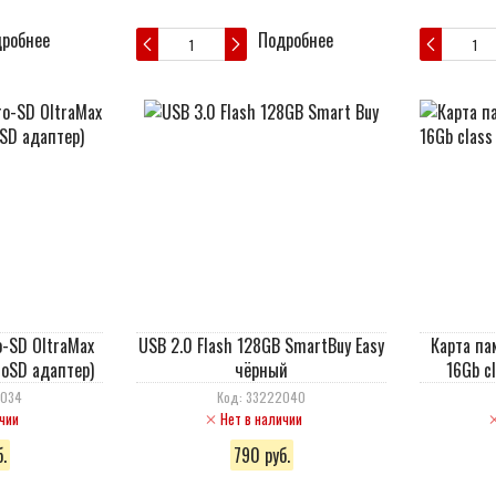
робнее
Подробнее
o-SD OltraMax
USB 2.0 Flash 128GB SmartBuy Easy
Карта па
roSD адаптер)
чёрный
16Gb c
0034
Код: 33222040
чии
Нет в наличии
.
790 руб.