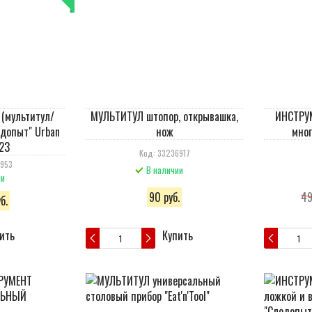
 (мультитул/
МУЛЬТИТУЛ штопор, открывашка,
ИНСТРУМ
едопыт" Urban
нож
мно
23
Код: 33236917
6953
В наличии
ии
90 руб.
49
б.
ить
Купить