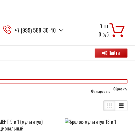
0
шт.
+7 (999) 588-30-40
0
руб.
Войти
Cбросить