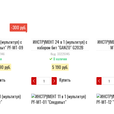
-
300 руб.
(мультитул) с
ИНСТРУМЕНТ 24 в 1 (мультитул) с
ИНСТРУМЕН
пыт" PF-MT-09
набором бит "GANZO" G202B
M
5146
Код: 33225145
ии
В наличии
90 руб.
5 190 руб.
ить
Купить