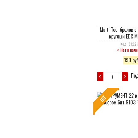
Multi Tool брелок 
круглый EDC М
Код: 3322
Нет в нали
190 руб
Под
HIT