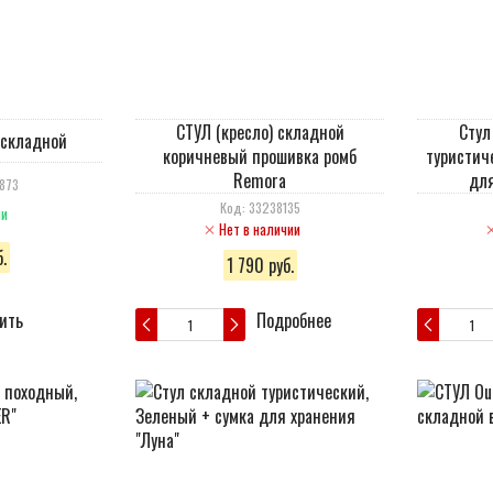
СТУЛ (кресло) складной
Стул
 складной
коричневый прошивка ромб
туристич
Remora
для
873
Код: 33238135
ии
Нет в наличии
.
1 790 руб.
ить
Подробнее