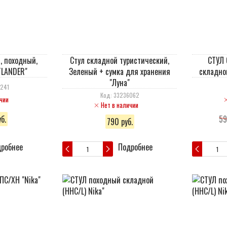
, походный,
Стул складной туристический,
СТУЛ 
TLANDER"
Зеленый + сумка для хранения
складно
"Луна"
6241
Код: 33236062
чии
Нет в наличии
б.
59
790 руб.
робнее
Подробнее