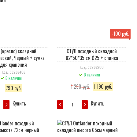
-
100 руб.
 (кресло) складной
СТУЛ походный складной
еский, Чёрный + сумка
82*50*35 см Ø25 + спинка
для хранения
Код: 33236200
Код: 33236406
В наличии
В наличии
1 290 руб.
1 190 руб.
790 руб.
Купить
Купить