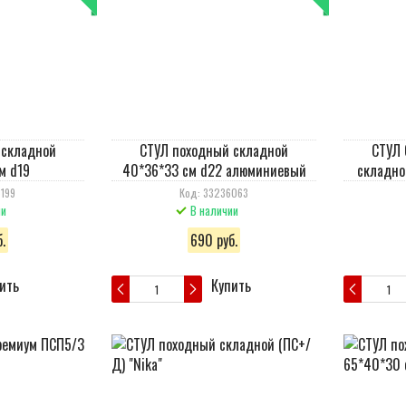
 складной
СТУЛ походный складной
СТУЛ 
м d19
40*36*33 см d22 алюминиевый
складно
199
Код: 33236063
ии
В наличии
.
690 руб.
ить
Купить