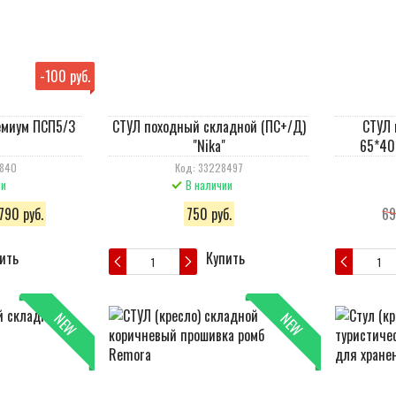
-
100 руб.
емиум ПСП5/3
СТУЛ походный складной (ПС+/Д)
СТУЛ 
"Nika"
65*40
2840
Код: 33228497
ии
В наличии
790 руб.
750 руб.
69
ить
Купить
NEW
NEW