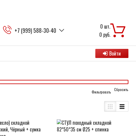
0
шт.
+7 (999) 588-30-40
0
руб.
Войти
Cбросить