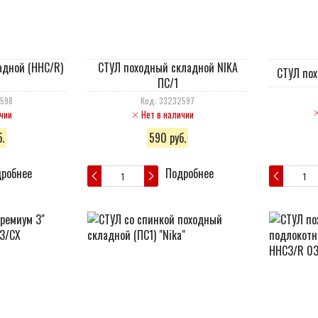
адной (ННС/R)
СТУЛ походный складной NIKA
СТУЛ пох
ПС/1
2598
Код: 33232597
чии
Нет в наличии
.
590 руб.
робнее
Подробнее