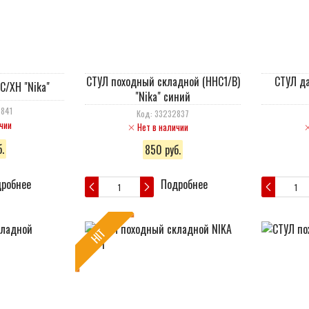
СТУЛ походный складной (ННС1/B)
СТУЛ д
С/ХН "Nika"
"Nika" синий
2841
Код: 33232837
чии
Нет в наличии
.
850 руб.
робнее
Подробнее
HIT