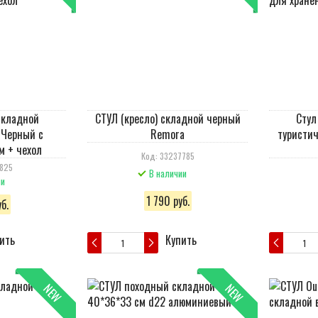
 складной
СТУЛ (кресло) складной черный
Стул
 Черный с
Remora
туристич
м + чехол
Код: 33237785
7825
В наличии
ии
1 790 руб.
б.
ить
Купить
NEW
NEW