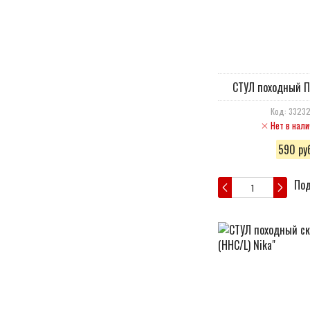
СТУЛ походный П
Код: 3323
Нет в нали
590 руб
Под