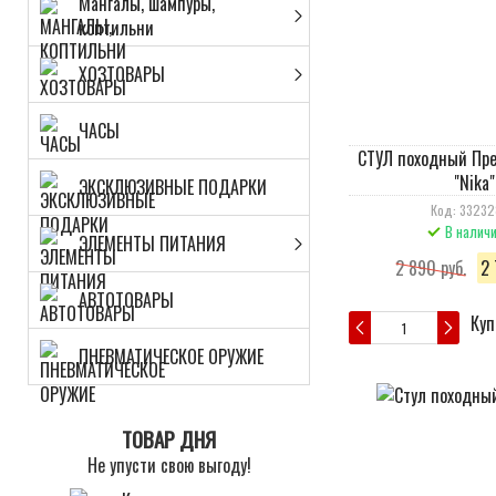
Мангалы, шампуры,
коптильни
ХОЗТОВАРЫ
ЧАСЫ
СТУЛ походный Пр
"Nika"
ЭКСКЛЮЗИВНЫЕ ПОДАРКИ
Код: 3323
В налич
ЭЛЕМЕНТЫ ПИТАНИЯ
2 890 руб.
2 
АВТОТОВАРЫ
Куп
ПНЕВМАТИЧЕСКОЕ ОРУЖИЕ
ТОВАР ДНЯ
Не упусти свою выгоду!