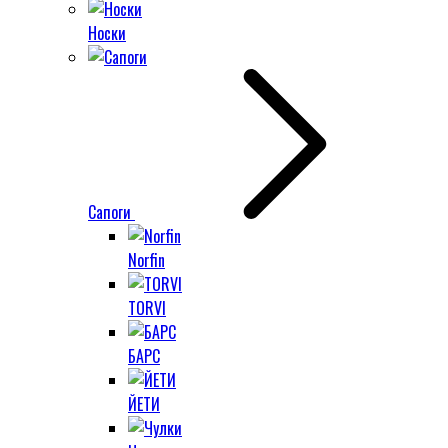
Носки
Сапоги
Norfin
TORVI
БАРС
ЙЕТИ