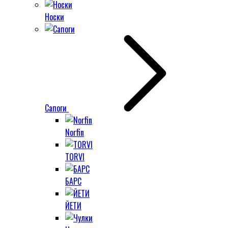
Носки
Сапоги
Norfin
TORVI
БАРС
ЙЕТИ