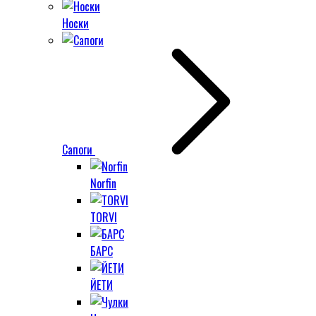
Носки
Сапоги
Norfin
TORVI
БАРС
ЙЕТИ