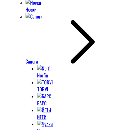
Носки
Сапоги
Norfin
TORVI
БАРС
ЙЕТИ