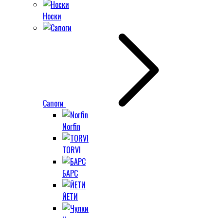
Носки
Сапоги
Norfin
TORVI
БАРС
ЙЕТИ