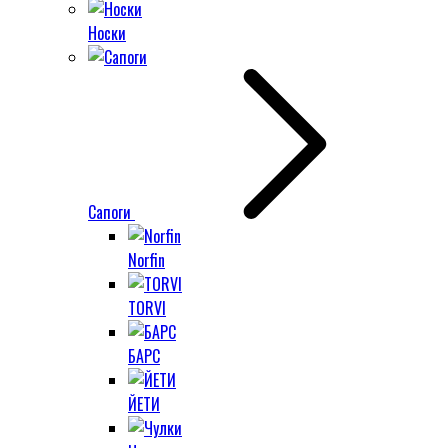
Носки
Сапоги
Norfin
TORVI
БАРС
ЙЕТИ