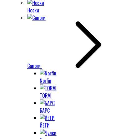
Носки
Сапоги
Norfin
TORVI
БАРС
ЙЕТИ