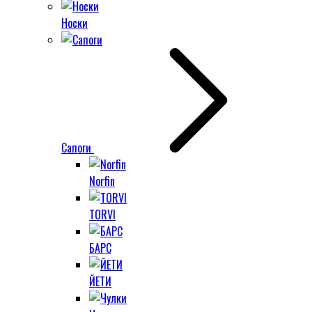
Носки
Сапоги
Norfin
TORVI
БАРС
ЙЕТИ