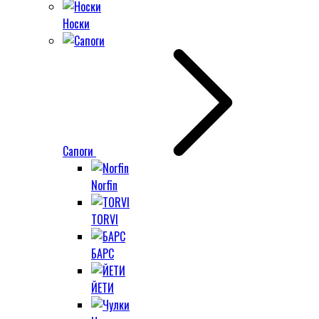
Носки
Сапоги
Norfin
TORVI
БАРС
ЙЕТИ