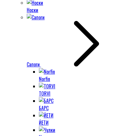
Носки
Сапоги
Norfin
TORVI
БАРС
ЙЕТИ