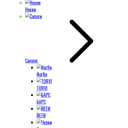
Носки
Сапоги
Norfin
TORVI
БАРС
ЙЕТИ