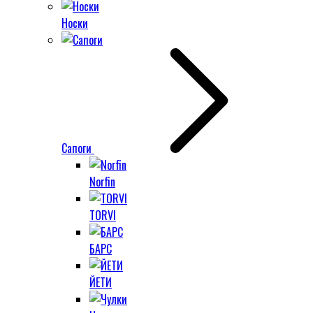
Носки
Сапоги
Norfin
TORVI
БАРС
ЙЕТИ