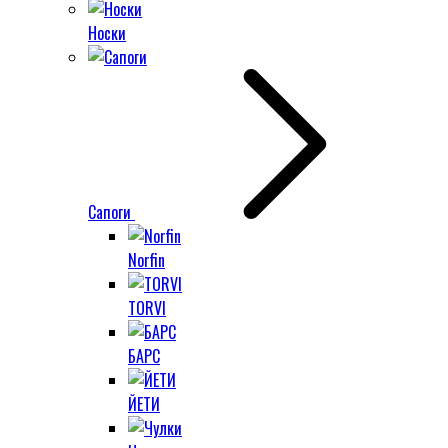
Носки
Сапоги
Norfin
TORVI
БАРС
ЙЕТИ