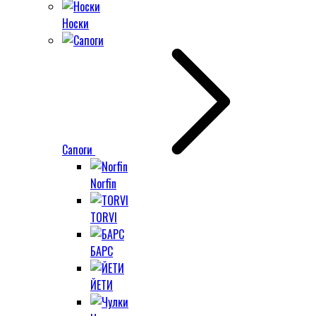
Носки
Сапоги
Norfin
TORVI
БАРС
ЙЕТИ