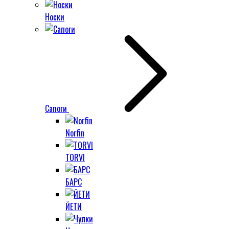
Носки
Сапоги
Norfin
TORVI
БАРС
ЙЕТИ