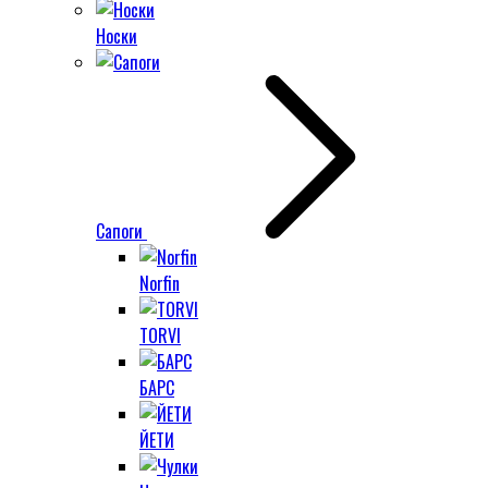
Носки
Сапоги
Norfin
TORVI
БАРС
ЙЕТИ