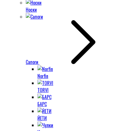
Носки
Сапоги
Norfin
TORVI
БАРС
ЙЕТИ