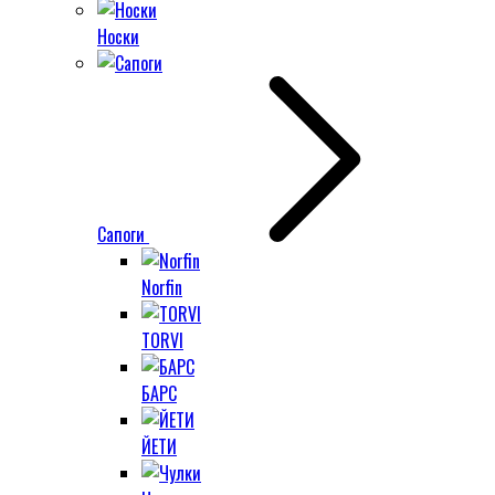
Носки
Сапоги
Norfin
TORVI
БАРС
ЙЕТИ