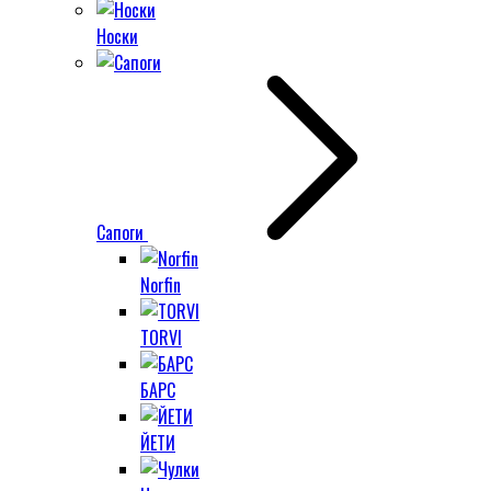
Носки
Сапоги
Norfin
TORVI
БАРС
ЙЕТИ