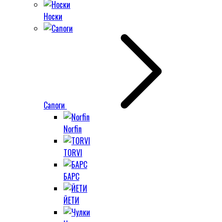
Носки
Сапоги
Norfin
TORVI
БАРС
ЙЕТИ