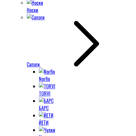
Носки
Сапоги
Norfin
TORVI
БАРС
ЙЕТИ