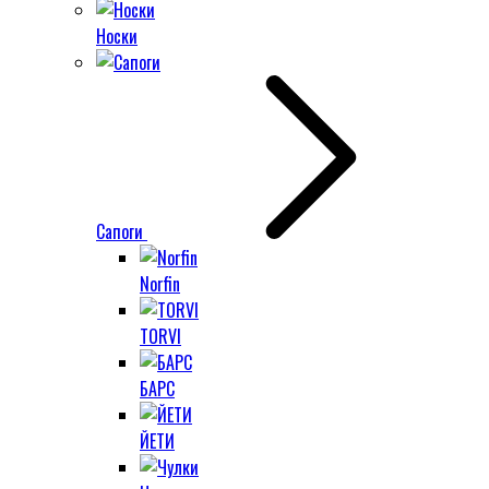
Носки
Сапоги
Norfin
TORVI
БАРС
ЙЕТИ