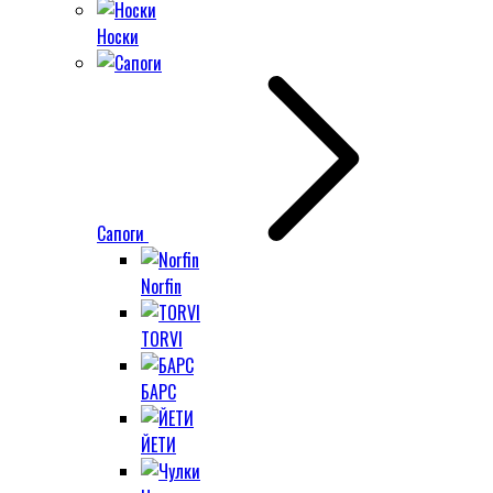
Носки
Сапоги
Norfin
TORVI
БАРС
ЙЕТИ