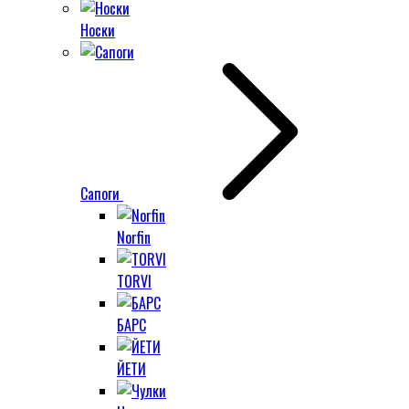
Носки
Сапоги
Norfin
TORVI
БАРС
ЙЕТИ