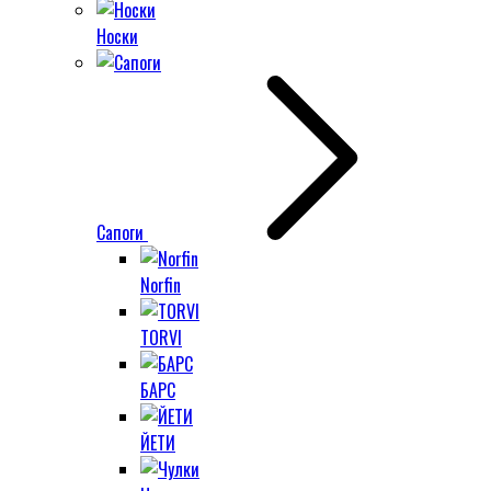
Носки
Сапоги
Norfin
TORVI
БАРС
ЙЕТИ