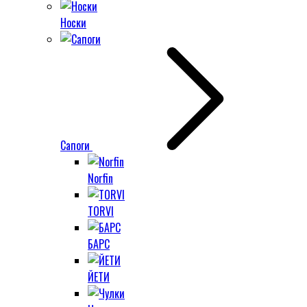
Носки
Сапоги
Norfin
TORVI
БАРС
ЙЕТИ