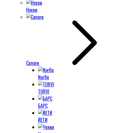
Носки
Сапоги
Norfin
TORVI
БАРС
ЙЕТИ