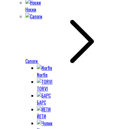
Носки
Сапоги
Norfin
TORVI
БАРС
ЙЕТИ