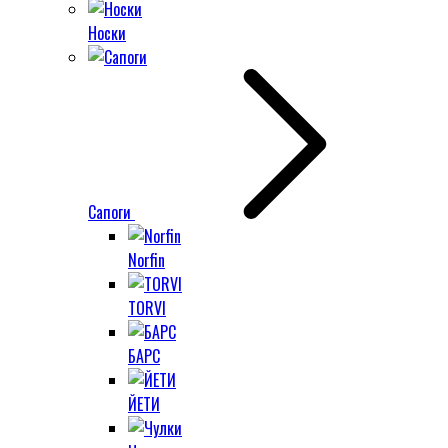
Носки
Сапоги
Norfin
TORVI
БАРС
ЙЕТИ