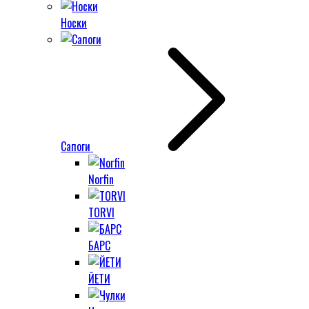
Носки
Сапоги
Norfin
TORVI
БАРС
ЙЕТИ