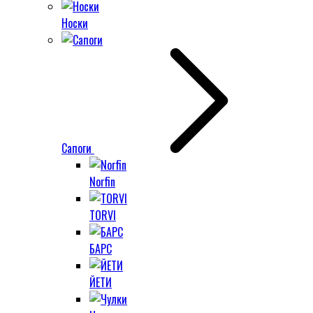
Носки
Сапоги
Norfin
TORVI
БАРС
ЙЕТИ