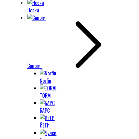
Носки
Сапоги
Norfin
TORVI
БАРС
ЙЕТИ