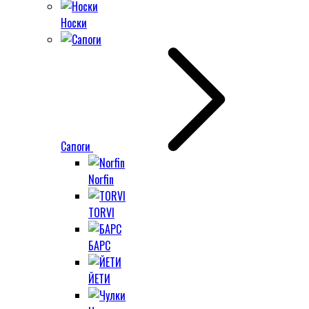
Носки
Сапоги
Norfin
TORVI
БАРС
ЙЕТИ