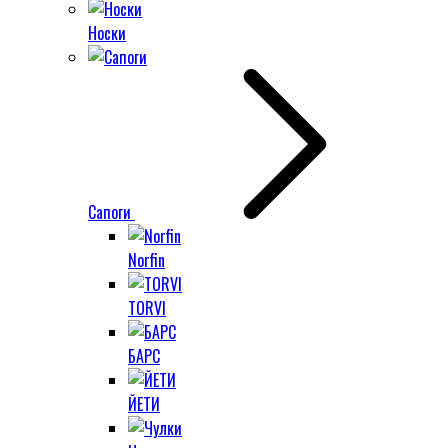
Носки
Сапоги
Norfin
TORVI
БАРС
ЙЕТИ