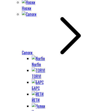
Носки
Сапоги
Norfin
TORVI
БАРС
ЙЕТИ