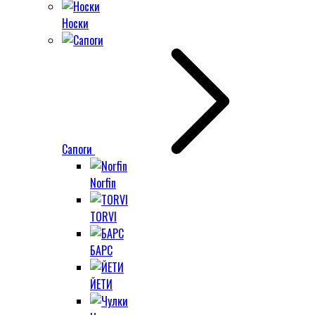
Носки
Сапоги
Norfin
TORVI
БАРС
ЙЕТИ