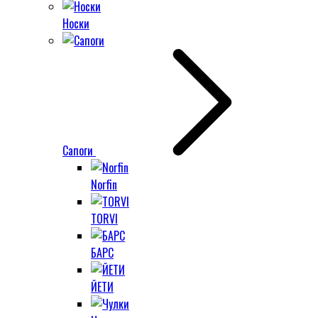
Носки
Сапоги
Norfin
TORVI
БАРС
ЙЕТИ