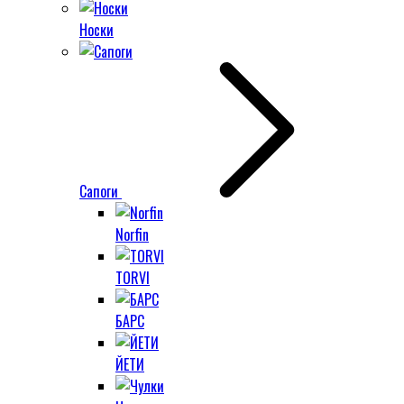
Носки
Сапоги
Norfin
TORVI
БАРС
ЙЕТИ