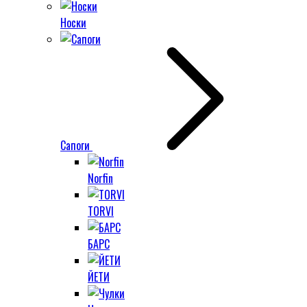
Носки
Сапоги
Norfin
TORVI
БАРС
ЙЕТИ