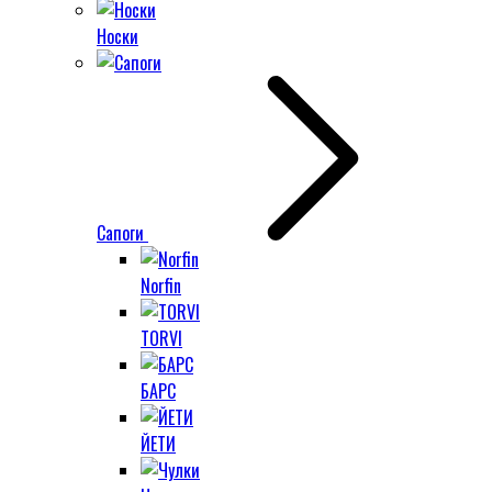
Носки
Сапоги
Norfin
TORVI
БАРС
ЙЕТИ