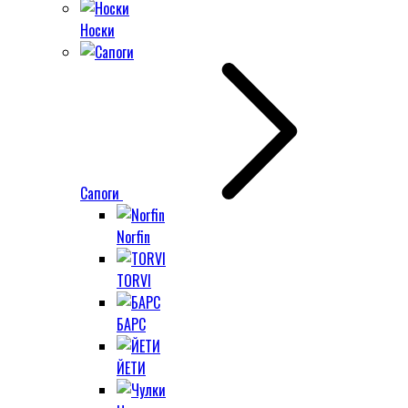
Носки
Сапоги
Norfin
TORVI
БАРС
ЙЕТИ