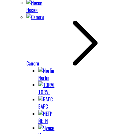
Носки
Сапоги
Norfin
TORVI
БАРС
ЙЕТИ