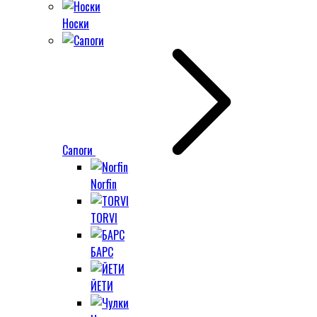
Носки
Сапоги
Norfin
TORVI
БАРС
ЙЕТИ