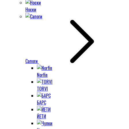
Носки
Сапоги
Norfin
TORVI
БАРС
ЙЕТИ