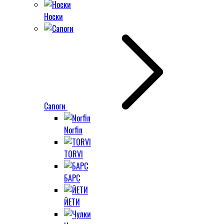
Носки
Сапоги
Norfin
TORVI
БАРС
ЙЕТИ