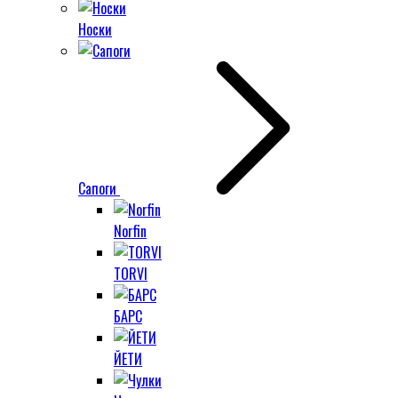
Носки
Сапоги
Norfin
TORVI
БАРС
ЙЕТИ